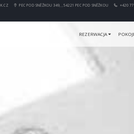
K.CZ
PEC POD SNĚŽKOU 349, , 54221 PEC POD SNĚŽKOU
+420 77
REZERWACJA
POKOJ