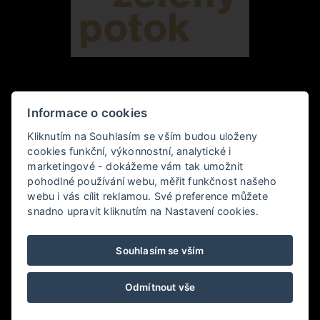
HOTEL ZELENÝ POTOK 4*
Informace o cookies
Kliknutím na Souhlasím se vším budou uloženy
Pec pod Sněžkou 349,, 542 21 Pec pod Sněžkou
cookies funkční, výkonnostní, analytické i
marketingové - dokážeme vám tak umožnit
+420 778 006 010
pohodlné používání webu, měřit funkčnost našeho
webu i vás cílit reklamou. Své preference můžete
hotel@zelenypotok.cz
snadno upravit kliknutím na Nastavení cookies.
Obchodní podmínky
Souhlasím se vším
LHHOTELS
Odmítnout vše