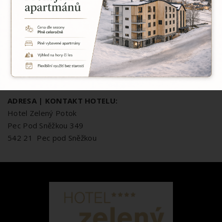
123-8609550287/0100
IBAN:
CZ12 01000001238609550287
ADRESA | KONTAKT HOTELU:
Hotel Zelený Potok
Pec Pod Sněžkou 349
542 21 Pec pod Sněžkou