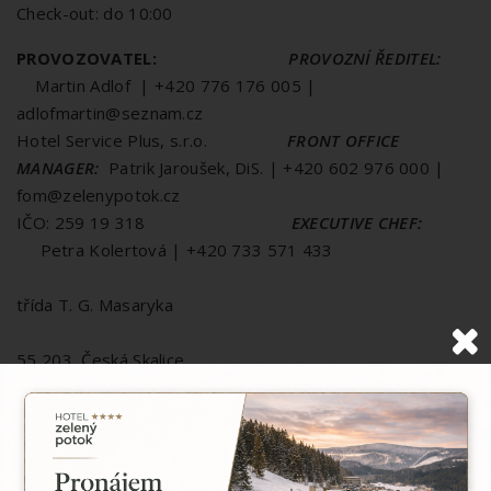
Check-out: do 10:00
PROVOZOVATEL:
PROVOZNÍ ŘEDITEL:
Martin Adlof | +420 776 176 005 |
adlofmartin@seznam.cz
Hotel Service Plus, s.r.o.
FRONT OFFICE
MANAGER:
Patrik Jaroušek, DiS. | +420 602 976 000 |
fom@zelenypotok.cz
IČO: 259 19 318
EXECUTIVE CHEF:
Petra Kolertová | +420 733 571 433
třída T. G. Masaryka
55 203 Česká Skalice
Bankovní spojení: