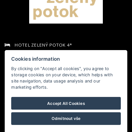
HOTEL ZELENÝ POTOK 4*
Pec pod Sněžkou 349,, 542 21 Pec pod Sněžkou
Cookies information
By clicking on "Accept all cookies", you agree to
+420 778 006 010
storage cookies on your device, which helps with
site navigation, data usage analysis and our
hotel@zelenypotok.cz
marketing efforts.
Obchodní podmínky
Accept All Cookies
LHHOTELS
Odmítnout vše