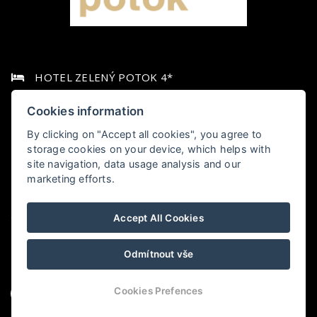
HOTEL ZELENÝ POTOK 4*
Pec pod Sněžkou 349,, 542 21 Pec pod Sněžkou
Cookies information
By clicking on "Accept all cookies", you agree to
+420 778 006 010
storage cookies on your device, which helps with
site navigation, data usage analysis and our
hotel@zelenypotok.cz
marketing efforts.
Obchodní podmínky
Accept All Cookies
LHHOTELS
Odmítnout vše
Cookies Prefences