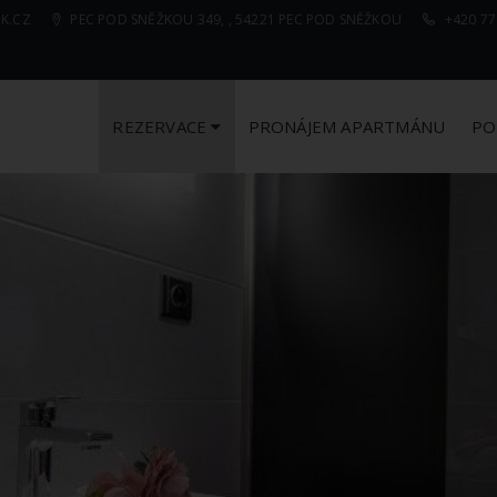
K.CZ
PEC POD SNĚŽKOU 349, , 54221 PEC POD SNĚŽKOU
+420 77
REZERVACE
PRONÁJEM APARTMÁNU
PO