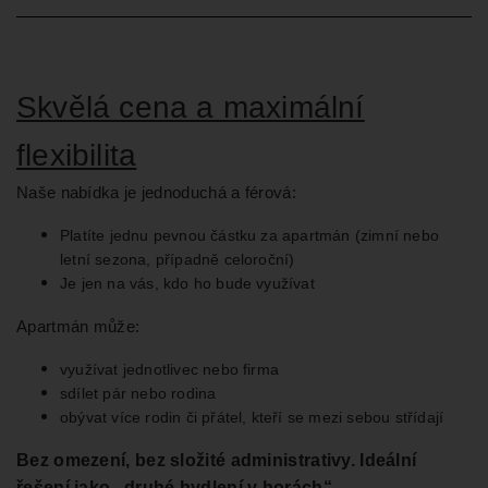
Skvělá cena a maximální
flexibilita
Naše nabídka je jednoduchá a férová:
Platíte jednu pevnou částku za apartmán (zimní nebo
letní sezona, případně celoroční)
Je jen na vás, kdo ho bude využívat
Apartmán může:
využívat jednotlivec nebo firma
sdílet pár nebo rodina
obývat více rodin či přátel, kteří se mezi sebou střídají
Bez omezení, bez složité administrativy. Ideální
řešení jako „druhé bydlení v horách“.