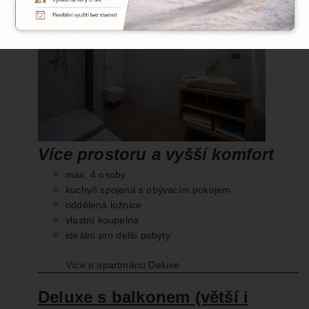
Více prostoru a vyšší komfort
max. 4 osoby
kuchyň spojená s obývacím pokojem
oddělená ložnice
vlastní koupelna
ideální pro delší pobyty
Více o apartmánu Deluxe
Deluxe s balkonem (větší i