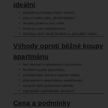
ideální
jednotlivce hledající klid v horách
páry a rodiny jako „druhé bydlení“
skupiny přátel a více rodin
firmy pro své zaměstnance
všechny, kteří chtějí flexibilní a pohodlné řešení
Výhody oproti běžné koupy
apartmánu
bez starostí s vybavením a provozem
flexibilní využití apartmánu
profesionální servis a zázemí hotelu
připraveno k okamžitému nastěhování
výrazně nižší pořizovací náklady
popřípadě i jednodušší ukončení
Cena a podmínky