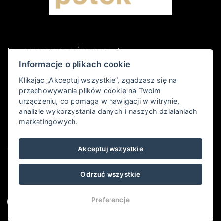
HOTEL ZELENÝ POTOK 4*
Informacje o plikach cookie
Pec pod Sněžkou 349,, 542 21 Pec pod Sněžkou
Klikając „Akceptuj wszystkie”, zgadzasz się na
przechowywanie plików cookie na Twoim
+420 778 006 010
urządzeniu, co pomaga w nawigacji w witrynie,
analizie wykorzystania danych i naszych działaniach
hotel@zelenypotok.cz
marketingowych.
Obchodní podmínky
Akceptuj wszystkie
LHHOTELS
Odrzuć wszystkie
Preferencje