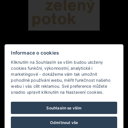
HOTEL ZELENÝ POTOK 4*
Informace o cookies
Kliknutím na Souhlasím se vším budou uloženy
Pec pod Sněžkou 349,, 542 21 Pec pod Sněžkou
cookies funkční, výkonnostní, analytické i
marketingové - dokážeme vám tak umožnit
+420 778 006 010
pohodlné používání webu, měřit funkčnost našeho
webu i vás cílit reklamou. Své preference můžete
hotel@zelenypotok.cz
snadno upravit kliknutím na Nastavení cookies.
Obchodní podmínky
Souhlasím se vším
LHHOTELS
Odmítnout vše