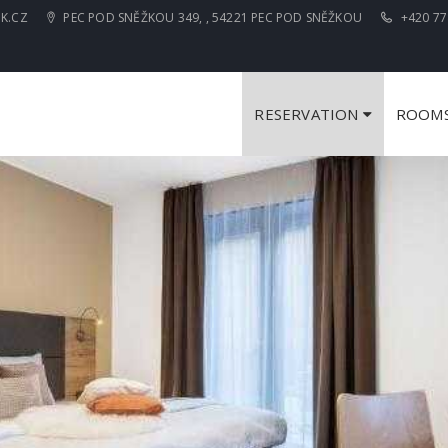
K.CZ
PEC POD SNĚŽKOU 349, , 54221 PEC POD SNĚŽKOU
+420 77
RESERVATION
ROOM