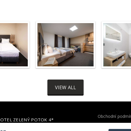
VIEW ALL
Obchodní podmí
OTEL ZELENÝ POTOK 4*
LHHOTELS