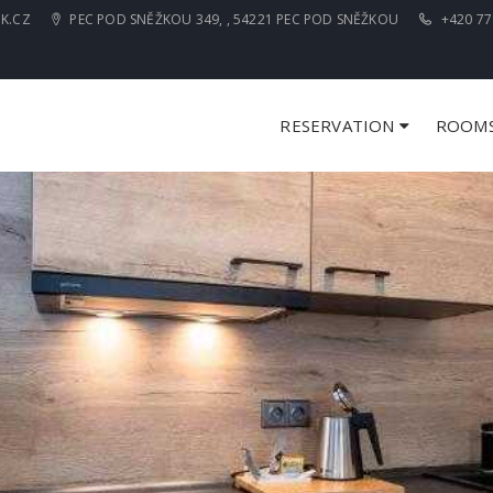
K.CZ
PEC POD SNĚŽKOU 349, , 54221 PEC POD SNĚŽKOU
+420 77
RESERVATION
ROOM