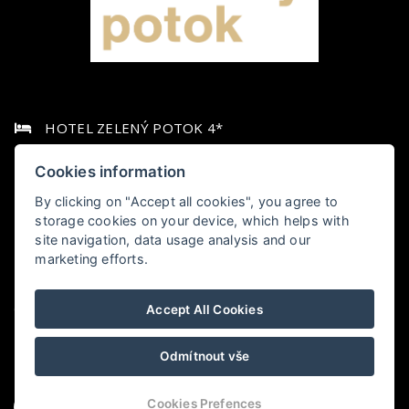
HOTEL ZELENÝ POTOK 4*
Pec pod Sněžkou 349,, 542 21 Pec pod Sněžkou
Cookies information
By clicking on "Accept all cookies", you agree to
+420 778 006 010
storage cookies on your device, which helps with
site navigation, data usage analysis and our
hotel@zelenypotok.cz
marketing efforts.
Obchodní podmínky
Accept All Cookies
LHHOTELS
Odmítnout vše
Cookies Prefences