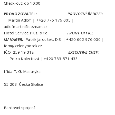
Check-out: do 10:00
PROVOZOVATEL:
PROVOZNÍ ŘEDITEL:
Martin Adlof | +420 776 176 005 |
adlofmartin@seznam.cz
Hotel Service Plus, s.r.o.
FRONT OFFICE
MANAGER:
Patrik Jaroušek, DiS. | +420 602 976 000 |
fom@zelenypotok.cz
IČO: 259 19 318
EXECUTIVE CHEF:
Petra Kolertová | +420 733 571 433
třída T. G. Masaryka
55 203 Česká Skalice
Bankovní spojení: