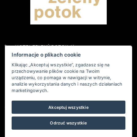
HOTEL ZELENÝ POTOK 4*
Informacje o plikach cookie
Pec pod Sněžkou 349,, 542 21 Pec pod Sněžkou
Klikając „Akceptuj wszystkie”, zgadzasz się na
przechowywanie plików cookie na Twoim
+420 778 006 010
urządzeniu, co pomaga w nawigacji w witrynie,
analizie wykorzystania danych i naszych działaniach
hotel@zelenypotok.cz
marketingowych.
Obchodní podmínky
Akceptuj wszystkie
LHHOTELS
Odrzuć wszystkie