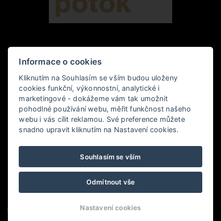
HOTEL ZELENÝ POTOK 4*
Informace o cookies
Kliknutím na Souhlasím se vším budou uloženy
Pec pod Sněžkou 349,, 542 21 Pec pod Sněžkou
cookies funkční, výkonnostní, analytické i
marketingové - dokážeme vám tak umožnit
+420 778 006 010
pohodlné používání webu, měřit funkčnost našeho
webu i vás cílit reklamou. Své preference můžete
hotel@zelenypotok.cz
snadno upravit kliknutím na Nastavení cookies.
Obchodní podmínky
Souhlasím se vším
LHHOTELS
Odmítnout vše
Nastavení cookies